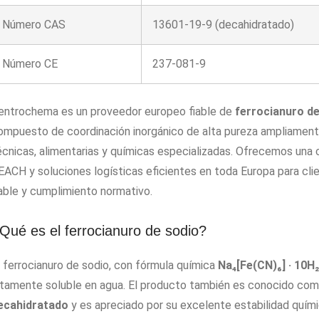
Número CAS
13601-19-9 (decahidratado)
Número CE
237-081-9
entrochema es un proveedor europeo fiable de
ferrocianuro de
ompuesto de coordinación inorgánico de alta pureza ampliamente 
écnicas, alimentarias y químicas especializadas. Ofrecemos una
EACH y soluciones logísticas eficientes en toda Europa para cli
iable y cumplimiento normativo.
Qué es el ferrocianuro de sodio?
l ferrocianuro de sodio, con fórmula química
Na₄[Fe(CN)₆] · 10H
ltamente soluble en agua. El producto también es conocido co
ecahidratado
y es apreciado por su excelente estabilidad quími