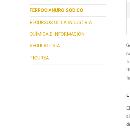
FERROCIANURO SÓDICO
RECURSOS DE LA INDUSTRIA
QUÍMICA E INFORMACIÓN
G
REGULATORIA
c
TIOUREA
t
R
f
¿
E
a
d