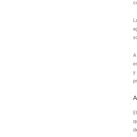
c
L
a
s
A
e
y
p
A
El
q
d