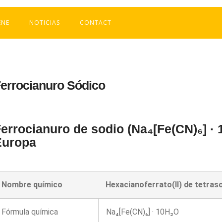
ENE
NOTICIAS
CONTACT
errocianuro Sódico
errocianuro de sodio (Na₄[Fe(CN)₆] ·
Europa
Nombre químico
Hexacianoferrato(II) de tetras
Fórmula química
Na₄[Fe(CN)₆] · 10H₂O