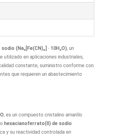
 sodio (Na₄[Fe(CN)₆] · 10H₂O)
, un
utilizado en aplicaciones industriales,
 calidad constante, suministro conforme con
entes que requieren un abastecimiento
₂O
, es un compuesto cristalino amarillo
mo
hexacianoferrato(II) de sodio
ca y su reactividad controlada en