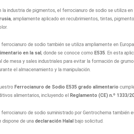
n la industria de pigmentos, el ferrocianuro de sodio se utiliza e
rusia
, ampliamente aplicado en recubrimientos, tintas, pigmento
lor.
l ferrocianuro de sodio también se utiliza ampliamente en Euro
limentario en la sal
, donde se conoce como
E535
. En esta apl
al de mesa y sales industriales para evitar la formación de grumo
urante el almacenamiento y la manipulación.
uestro
Ferrocianuro de Sodio E535 grado alimentario
cumple 
ditivos alimentarios, incluyendo el
Reglamento (CE) n.º 1333/2
l ferrocianuro de sodio suministrado por Gentrochema también e
e dispone de una
declaración Halal
bajo solicitud.