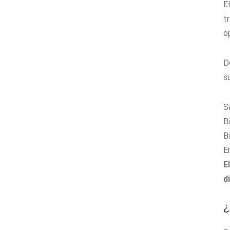
E
t
o
D
s
S
B
B
E
E
d
¿