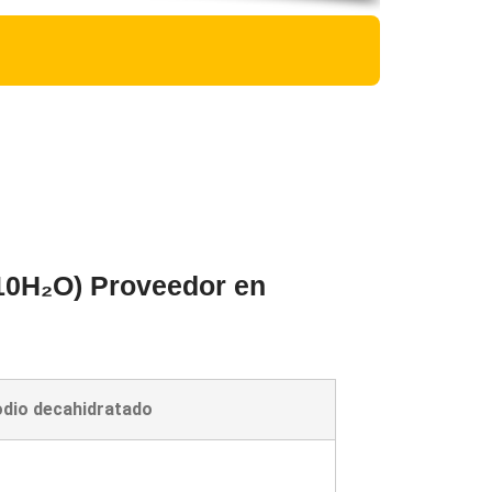
 10H₂O) Proveedor en
odio decahidratado