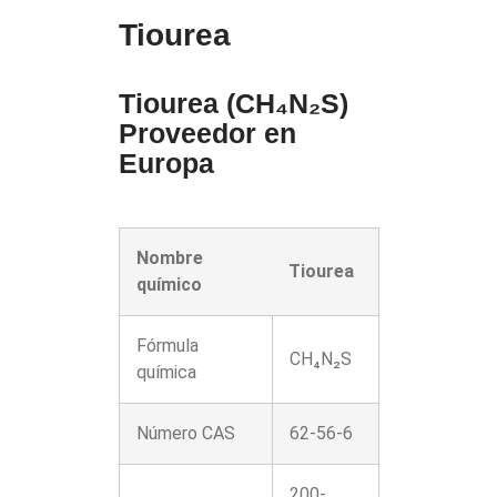
Tiourea
Tiourea (CH₄N₂S)
Proveedor en
Europa
Nombre
Tiourea
químico
Fórmula
CH₄N₂S
química
Número CAS
62-56-6
200-