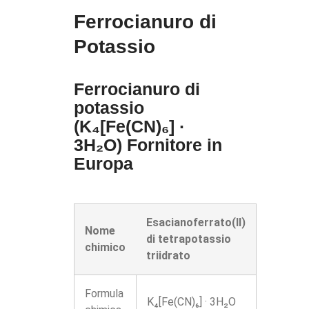
Ferrocianuro di
Potassio
Ferrocianuro di
potassio
(K₄[Fe(CN)₆] ·
3H₂O) Fornitore in
Europa
Esacianoferrato(II)
Nome
di tetrapotassio
chimico
triidrato
Formula
K₄[Fe(CN)₆] · 3H₂O