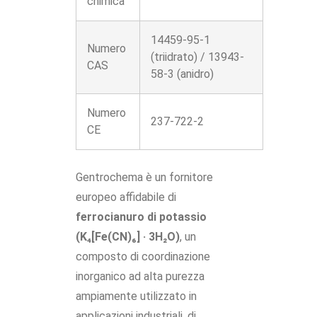
chimica
14459-95-1
Numero
(triidrato) / 13943-
CAS
58-3 (anidro)
Numero
237-722-2
CE
Gentrochema è un fornitore
europeo affidabile di
ferrocianuro di potassio
(K₄[Fe(CN)₆] · 3H₂O)
, un
composto di coordinazione
inorganico ad alta purezza
ampiamente utilizzato in
applicazioni industriali, di