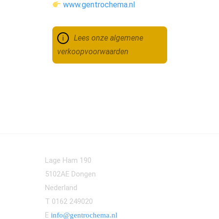
www.gentrochema.nl
Lees onze algemene
verkoopvoorwaarden
Lage Ham 190
5102AE Dongen
Nederland
T 0162 249020
E
info@gentrochema.nl