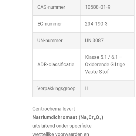
CAS-nummer
10588-01-9
EG-nummer
234-190-3
UN-nummer
UN 3087
Klasse 5.1 / 6.1 –
ADR-classificatie
Oxiderende Giftige
Vaste Stof
Verpakkingsgroep
II
Gentrochema levert
Natriumdichromaat (Na₂Cr₂O₇)
uitsluitend onder specifieke
wettelijke voorwaarden en