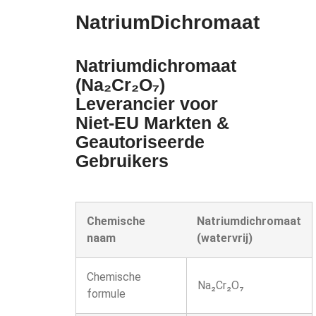
NatriumDichromaat
Natriumdichromaat
(Na₂Cr₂O₇)
Leverancier voor
Niet-EU Markten &
Geautoriseerde
Gebruikers
Chemische
Natriumdichromaat
naam
(watervrij)
Chemische
Na₂Cr₂O₇
formule